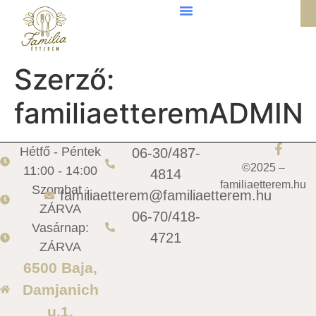
Szerző:
familiaetteremADMIN
Hétfő - Péntek
06-30/487-
©2025 –
11:00 - 14:00
4814
familiaetterem.hu
Szombat :
familiaetterem@familiaetterem.hu
ZÁRVA
06-70/418-
Vasárnap:
4721
ZÁRVA
6500 Baja,
Damjanich
u.1.