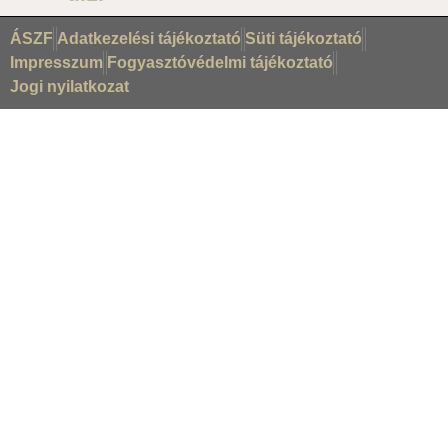
ÁSZF
Adatkezelési tájékoztató
Süti tájékoztató
Impresszum
Fogyasztóvédelmi tájékoztató
Jogi nyilatkozat