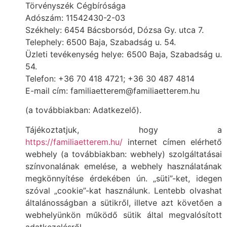
Törvényszék Cégbírósága
Adószám: 11542430-2-03
Székhely: 6454 Bácsborsód, Dózsa Gy. utca 7.
Telephely: 6500 Baja, Szabadság u. 54.
Üzleti tevékenység helye: 6500 Baja, Szabadság u.
54.
Telefon: +36 70 418 4721; +36 30 487 4814
E-mail cím: familiaetterem@familiaetterem.hu
(a továbbiakban: Adatkezelő).
Tájékoztatjuk, hogy a
https://familiaetterem.hu/
internet címen elérhető
webhely (a továbbiakban: webhely) szolgáltatásai
színvonalának emelése, a webhely használatának
megkönnyítése érdekében ún. „süti”-ket, idegen
szóval „cookie”-kat használunk. Lentebb olvashat
általánosságban a sütikről, illetve azt követően a
webhelyünkön működő sütik által megvalósított
adatkezelésről.