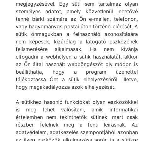
megjegyzésével. Egy süti sem tartalmaz olyan
személyes adatot, amely közvetlenül lehetővé
tenné bárki számára az Ön e-mailen, telefonon,
vagy hagyományos postai úton történő elérését. A
sütik önmagukban a felhasználó azonosítására
nem képesek, kizárólag a látogató eszközének
felismerésére alkalmasak. Ha nem kívánja
elfogadni a webhelyen a sütik használatát, akkor
az Ön által használt webböngészőt oly módon is
beállíthatja, hogy a program üzenettel
tájékoztassa Önt a sütik elhelyezéséről, illetve,
hogy megakadályozza azok elhelyezését.
A sütikhez hasonló funkciókat olyan eszközökkel
is meg lehet valósítani, amik informatikai
értelemben nem tekinthetők sütinek, mert csak
részben felelnek meg a fenti leírásnak. Az
adatvédelem, adatkezelés szempontjából azonban
az ilyen eszközök alkalmazása során is a sütikre