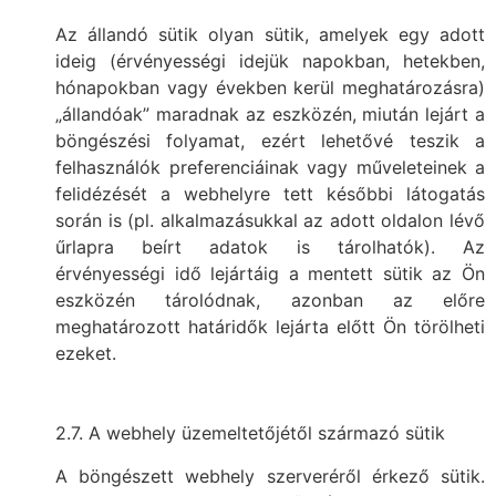
Az állandó sütik olyan sütik, amelyek egy adott
ideig (érvényességi idejük napokban, hetekben,
hónapokban vagy években kerül meghatározásra)
„állandóak” maradnak az eszközén, miután lejárt a
böngészési folyamat, ezért lehetővé teszik a
felhasználók preferenciáinak vagy műveleteinek a
felidézését a webhelyre tett későbbi látogatás
során is (pl. alkalmazásukkal az adott oldalon lévő
űrlapra beírt adatok is tárolhatók). Az
érvényességi idő lejártáig a mentett sütik az Ön
eszközén tárolódnak, azonban az előre
meghatározott határidők lejárta előtt Ön törölheti
ezeket.
2.7. A webhely üzemeltetőjétől származó sütik
A böngészett webhely szerveréről érkező sütik.