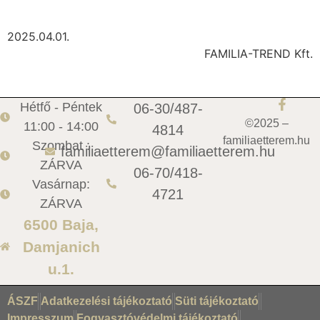
2025.04.01.
FAMILIA-TREND Kft.
Hétfő - Péntek
06-30/487-
©2025 –
11:00 - 14:00
4814
familiaetterem.hu
Szombat :
familiaetterem@familiaetterem.hu
ZÁRVA
06-70/418-
Vasárnap:
4721
ZÁRVA
6500 Baja,
Damjanich
u.1.
ÁSZF
Adatkezelési tájékoztató
Süti tájékoztató
Impresszum
Fogyasztóvédelmi tájékoztató