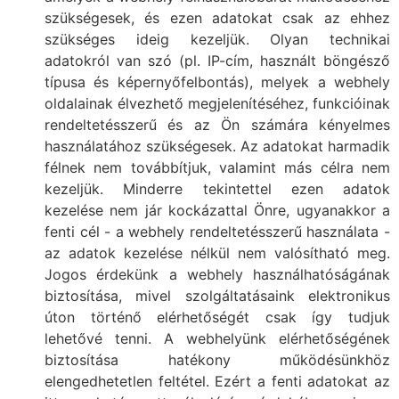
szükségesek, és ezen adatokat csak az ehhez
szükséges ideig kezeljük. Olyan technikai
adatokról van szó (pl. IP-cím, használt böngésző
típusa és képernyőfelbontás), melyek a webhely
oldalainak élvezhető megjelenítéséhez, funkcióinak
rendeltetésszerű és az Ön számára kényelmes
használatához szükségesek. Az adatokat harmadik
félnek nem továbbítjuk, valamint más célra nem
kezeljük. Minderre tekintettel ezen adatok
kezelése nem jár kockázattal Önre, ugyanakkor a
fenti cél - a webhely rendeltetésszerű használata -
az adatok kezelése nélkül nem valósítható meg.
Jogos érdekünk a webhely használhatóságának
biztosítása, mivel szolgáltatásaink elektronikus
úton történő elérhetőségét csak így tudjuk
lehetővé tenni. A webhelyünk elérhetőségének
biztosítása hatékony működésünkhöz
elengedhetetlen feltétel. Ezért a fenti adatokat az