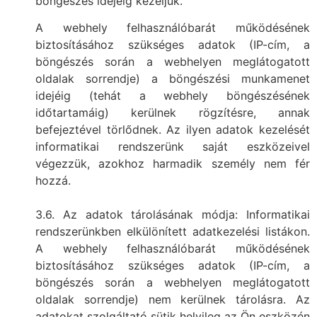
böngészés idejéig kezeljük.
A webhely felhasználóbarát működésének
biztosításához szükséges adatok (IP-cím, a
böngészés során a webhelyen meglátogatott
oldalak sorrendje) a böngészési munkamenet
idejéig (tehát a webhely böngészésének
időtartamáig) kerülnek rögzítésre, annak
befejeztével törlődnek. Az ilyen adatok kezelését
informatikai rendszerünk saját eszközeivel
végezzük, azokhoz harmadik személy nem fér
hozzá.
3.6. Az adatok tárolásának módja: Informatikai
rendszerünkben elkülönített adatkezelési listákon.
A webhely felhasználóbarát működésének
biztosításához szükséges adatok (IP-cím, a
böngészés során a webhelyen meglátogatott
oldalak sorrendje) nem kerülnek tárolásra. Az
adatokat szolgáltató sütik helyileg az Ön eszközén