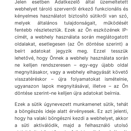
Jelen esetben Adatkezelő által üzemeltetett
webhelyet tároló szerverről érkező funkcionális és
kényelmes használatot biztosító sütikről van szó,
melyek általános tulajdonságait, működését
fentebb részleteztük. Ezek az Ön eszközének IP-
címét, a webhely használata során meglátogatott
oldalakat, esetlegesen (az Ön döntése szerint) a
beírt adatokat jegyzik meg. Ezzel tesszük
lehetővé, hogy Önnek a webhely használata során
ne kelljen rendszeresen – egy-egy újabb oldal
megnyitásakor, vagy a webhely elhagyását követő
visszatéréskor – újra folyamatokat ismételnie,
ugyanazon lapok megnyitásával, illetve – az Ön
döntése szerint–ne kelljen újra adatokat beírnia.
Ezek a sütik úgynevezett munkamenet sütik, tehát
a böngészés ideje alatt érvényesek. Ez azt jelenti,
hogy ha valaki böngészni kezdi a webhelyet, akkor
a süti aktiválódik, majd a felhasználó utolsó