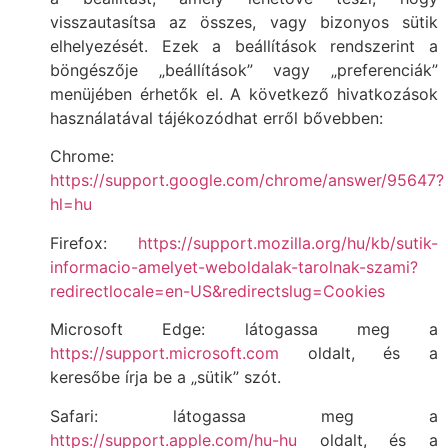
visszautasítsa az összes, vagy bizonyos sütik
elhelyezését. Ezek a beállítások rendszerint a
böngészője „beállítások” vagy „preferenciák”
menüjében érhetők el. A következő hivatkozások
használatával tájékozódhat erről bővebben:
Chrome:
https://support.google.com/chrome/answer/95647?
hl=hu
Firefox:
https://support.mozilla.org/hu/kb/sutik-
informacio-amelyet-weboldalak-tarolnak-szami?
redirectlocale=en-US&redirectslug=Cookies
Microsoft Edge: látogassa meg a
https://support.microsoft.com
oldalt, és a
keresőbe írja be a „sütik” szót.
Safari: látogassa meg a
https://support.apple.com/hu-hu
oldalt, és a