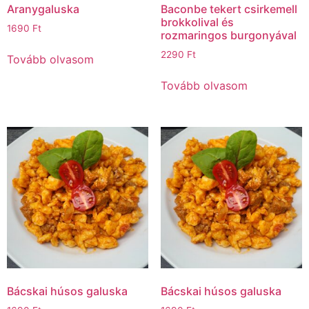
Aranygaluska
Baconbe tekert csirkemell
brokkolival és
1690
Ft
rozmaringos burgonyával
2290
Ft
Tovább olvasom
Tovább olvasom
Bácskai húsos galuska
Bácskai húsos galuska