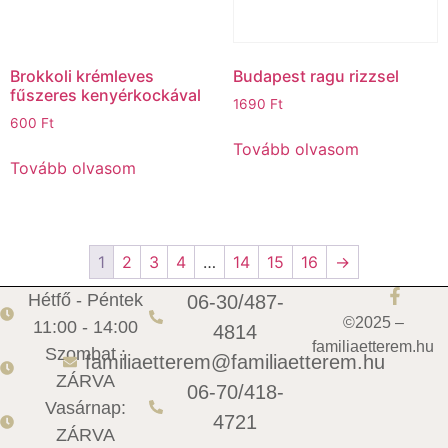
Brokkoli krémleves
Budapest ragu rizzsel
fűszeres kenyérkockával
1690
Ft
600
Ft
Tovább olvasom
Tovább olvasom
1
2
3
4
…
14
15
16
→
Hétfő - Péntek
06-30/487-
©2025 –
11:00 - 14:00
4814
familiaetterem.hu
Szombat :
familiaetterem@familiaetterem.hu
ZÁRVA
06-70/418-
Vasárnap:
4721
ZÁRVA