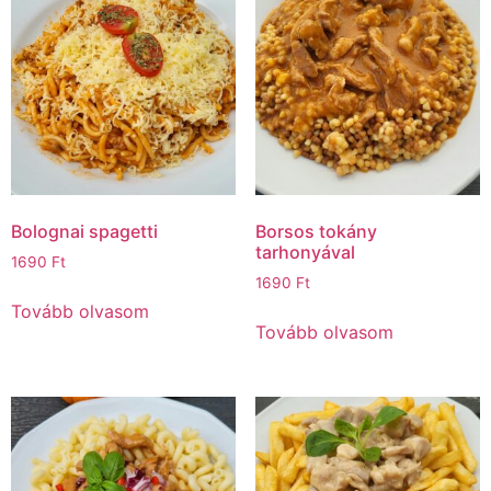
Bolognai spagetti
Borsos tokány
tarhonyával
1690
Ft
1690
Ft
Tovább olvasom
Tovább olvasom