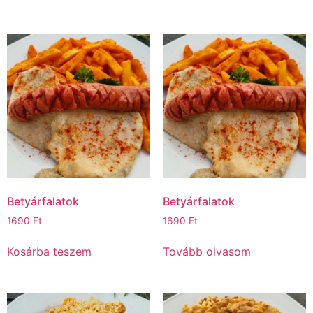
Betyárfalatok
Betyárfalatok
1690
Ft
1690
Ft
Kosárba teszem
Tovább olvasom