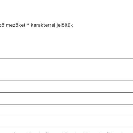
ező mezőket
*
karakterrel jelöltük