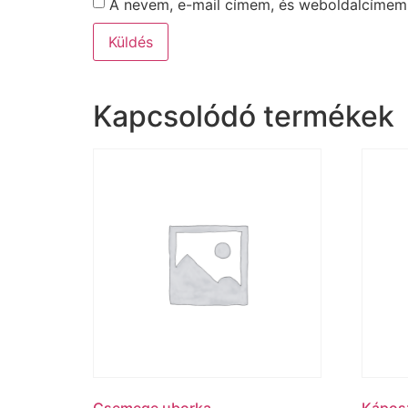
A nevem, e-mail címem, és weboldalcíme
Kapcsolódó termékek
Csemege uborka
Káposz