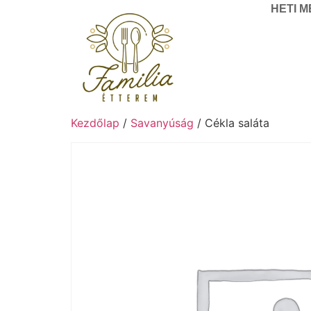
HETI 
Kezdőlap
/
Savanyúság
/ Cékla saláta