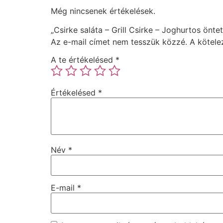
Még nincsenek értékelések.
„Csirke saláta – Grill Csirke – Joghurtos önte
Az e-mail címet nem tesszük közzé.
A kötel
A te értékelésed
*
Értékelésed
*
Név
*
E-mail
*