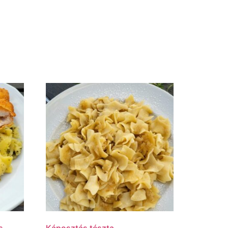
s
Káposztás tészta