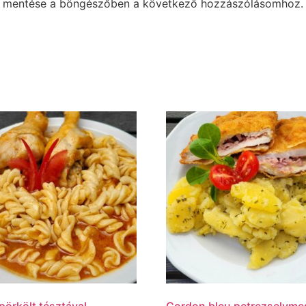
m mentése a böngészőben a következő hozzászólásomhoz.
pörkölt tésztával
Cordon bleu petrezselyme