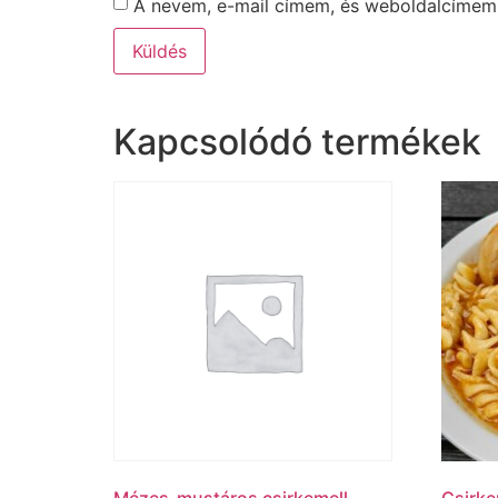
A nevem, e-mail címem, és weboldalcíme
Kapcsolódó termékek
Mézes-mustáros csirkemell
Csirke