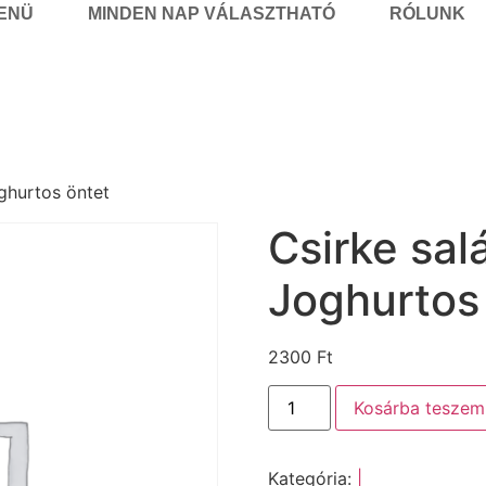
MENÜ
MINDEN NAP VÁLASZTHATÓ
RÓLUNK
oghurtos öntet
Csirke salá
Joghurtos
2300
Ft
Kosárba teszem
Kategória:
|