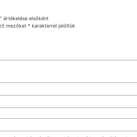
t” értékelése elsőként
ező mezőket
*
karakterrel jelöltük