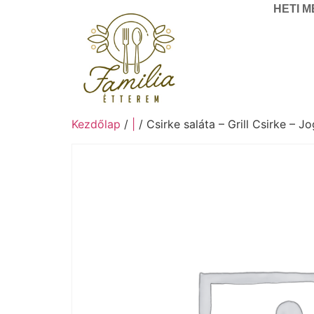
HETI 
Kezdőlap
/
|
/ Csirke saláta – Grill Csirke – J