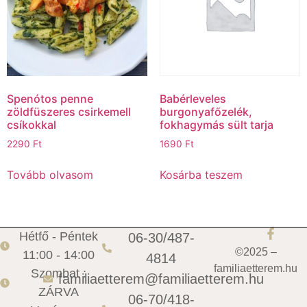
Spenótos penne
Babérleveles
zöldfüszeres csirkemell
burgonyafőzelék,
csíkokkal
fokhagymás sült tarja
2290
Ft
1690
Ft
Tovább olvasom
Kosárba teszem
Hétfő - Péntek
06-30/487-
©2025 –
11:00 - 14:00
4814
familiaetterem.hu
Szombat :
familiaetterem@familiaetterem.hu
ZÁRVA
06-70/418-