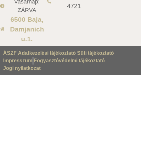
Vasárnap:
4721
ZÁRVA
6500 Baja,
Damjanich
u.1.
ÁSZF
Adatkezelési tájékoztató
Süti tájékoztató
Impresszum
Fogyasztóvédelmi tájékoztató
Jogi nyilatkozat