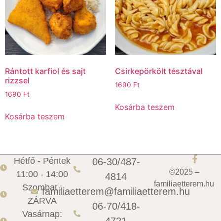
Rántott karfiol és sajt
Csirkepörkölt tésztával
rizzsel
1690
Ft
1690
Ft
Kosárba teszem
Kosárba teszem
Hétfő - Péntek
06-30/487-
©2025 –
11:00 - 14:00
4814
familiaetterem.hu
Szombat :
familiaetterem@familiaetterem.hu
ZÁRVA
06-70/418-
Vasárnap:
4721