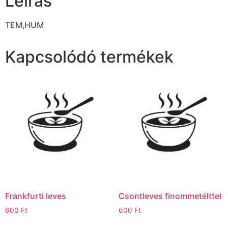
Leírás
TEM,HUM
Kapcsolódó termékek
Frankfurti leves
Csontleves finommetélttel
600
Ft
600
Ft