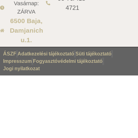
Vasárnap:
4721
ZÁRVA
6500 Baja,
Damjanich
u.1.
ÁSZF
Adatkezelési tájékoztató
Süti tájékoztató
Impresszum
Fogyasztóvédelmi tájékoztató
Jogi nyilatkozat