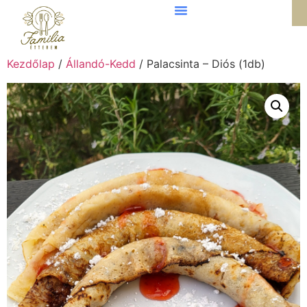
Kezdőlap
/
Állandó-Kedd
/ Palacsinta – Diós (1db)