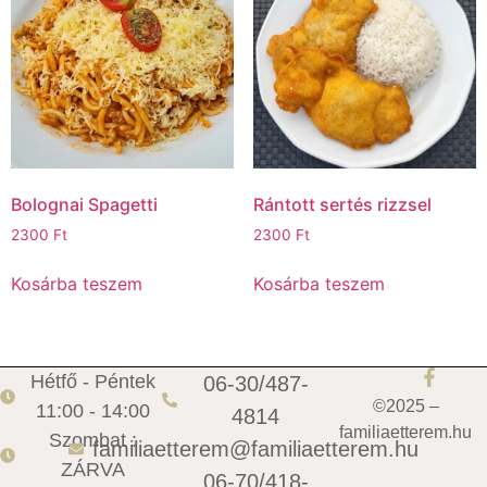
Bolognai Spagetti
Rántott sertés rizzsel
2300
Ft
2300
Ft
Kosárba teszem
Kosárba teszem
Hétfő - Péntek
06-30/487-
©2025 –
11:00 - 14:00
4814
familiaetterem.hu
Szombat :
familiaetterem@familiaetterem.hu
ZÁRVA
06-70/418-