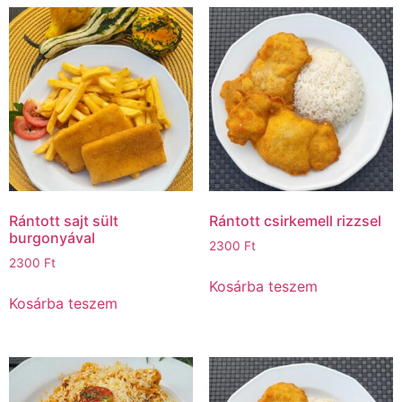
Rántott sajt sült
Rántott csirkemell rizzsel
burgonyával
2300
Ft
2300
Ft
Kosárba teszem
Kosárba teszem