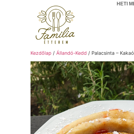
HETI 
Kezdőlap
/
Állandó-Kedd
/ Palacsinta – Kakaó