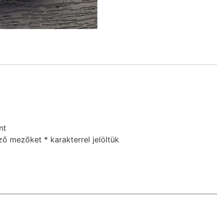
nt
ező mezőket
*
karakterrel jelöltük