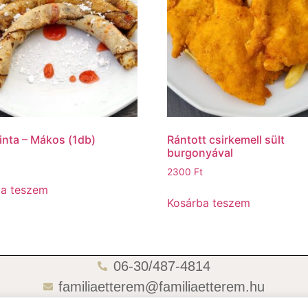
inta – Mákos (1db)
Rántott csirkemell sült
burgonyával
2300
Ft
ba teszem
Kosárba teszem
06-30/487-4814
familiaetterem@familiaetterem.hu
06-70/418-4721