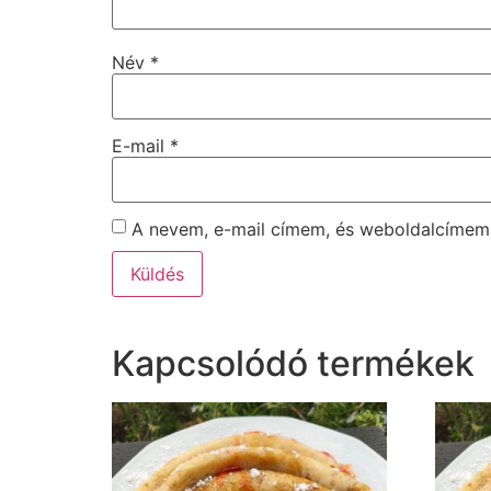
Név
*
E-mail
*
A nevem, e-mail címem, és weboldalcíme
Kapcsolódó termékek