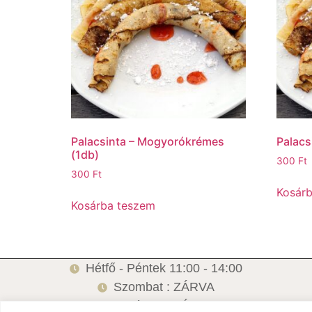
Palacsinta – Mogyorókrémes
Palacs
(1db)
300
Ft
300
Ft
Kosár
Kosárba teszem
Hétfő - Péntek 11:00 - 14:00
Szombat : ZÁRVA
Vasárnap: ZÁRVA