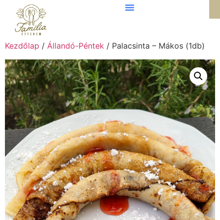
Kezdőlap
/
Állandó-Péntek
/ Palacsinta – Mákos (1db)