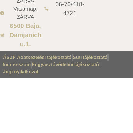
ZÁRVA
06-70/418-
Vasárnap:
4721
ZÁRVA
6500 Baja,
Damjanich
u.1.
ÁSZF
Adatkezelési tájékoztató
Süti tájékoztató
Impresszum
Fogyasztóvédelmi tájékoztató
Jogi nyilatkozat