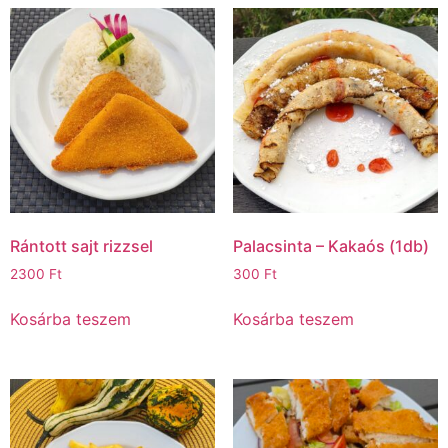
Rántott sajt rizzsel
Palacsinta – Kakaós (1db)
2300
Ft
300
Ft
Kosárba teszem
Kosárba teszem