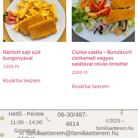
Rántott sajt sült
Csirke saláta – Bundázott
burgonyával
csirkemell vegyes
salátával olívás öntettel
2300
Ft
2300
Ft
Kosárba teszem
Kosárba teszem
Hétfő - Péntek
06-30/487-
©2025 –
11:00 - 14:00
4814
familiaetterem.hu
Szombat :
familiaetterem@familiaetterem.hu