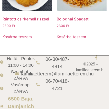
Rántott csirkemell rizzsel
Bolognai Spagetti
2300
Ft
2300
Ft
Kosárba teszem
Kosárba teszem
Hétfő - Péntek
06-30/487-
©2025 –
11:00 - 14:00
4814
familiaetterem.hu
Szombat :
familiaetterem@familiaetterem.hu
ZÁRVA
06-70/418-
Vasárnap:
4721
ZÁRVA
6500 Baja,
Damjanich