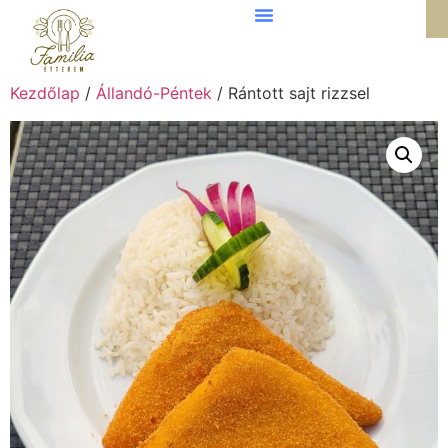
Kezdőlap
/
Állandó-Péntek
/ Rántott sajt rizzsel