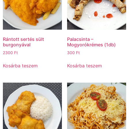
Rántott sertés sült
Palacsinta –
burgonyával
Mogyorókrémes (1db)
2300
Ft
300
Ft
Kosárba teszem
Kosárba teszem