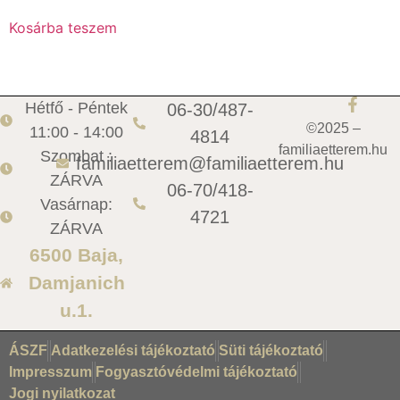
Kosárba teszem
Hétfő - Péntek
06-30/487-
©2025 –
11:00 - 14:00
4814
familiaetterem.hu
Szombat :
familiaetterem@familiaetterem.hu
ZÁRVA
06-70/418-
Vasárnap:
4721
ZÁRVA
6500 Baja,
Damjanich
u.1.
ÁSZF
Adatkezelési tájékoztató
Süti tájékoztató
Impresszum
Fogyasztóvédelmi tájékoztató
Jogi nyilatkozat