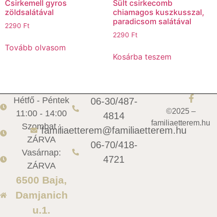
Csirkemell gyros
Sült csirkecomb
zöldsalátával
chiamagos kuszkusszal,
paradicsom salátával
2290
Ft
2290
Ft
Tovább olvasom
Kosárba teszem
Hétfő - Péntek
06-30/487-
©2025 –
11:00 - 14:00
4814
familiaetterem.hu
Szombat :
familiaetterem@familiaetterem.hu
ZÁRVA
06-70/418-
Vasárnap:
4721
ZÁRVA
6500 Baja,
Damjanich
u.1.