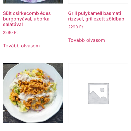
Sült csirkecomb édes
Grill pulykamell basmati
burgonyával, uborka
rizzsel, grillezett zöldbab
salátával
2290
Ft
2290
Ft
Tovább olvasom
Tovább olvasom