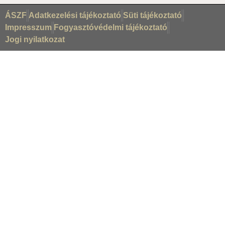
ÁSZF
Adatkezelési tájékoztató
Süti tájékoztató
Impresszum
Fogyasztóvédelmi tájékoztató
Jogi nyilatkozat