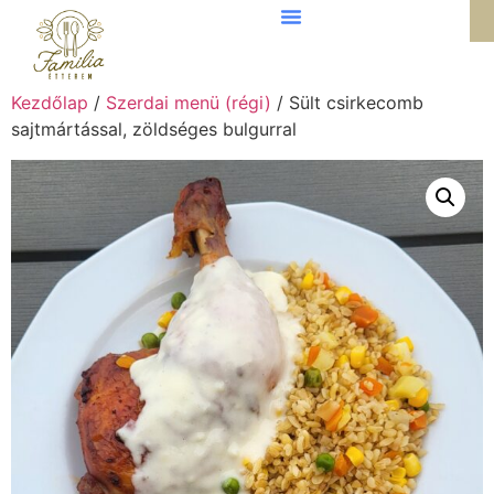
Kezdőlap
/
Szerdai menü (régi)
/ Sült csirkecomb
sajtmártással, zöldséges bulgurral