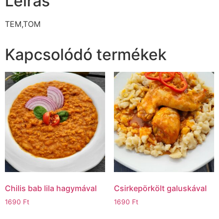
Leírás
TEM,TOM
Kapcsolódó termékek
Chilis bab lila hagymával
Csirkepörkölt galuskával
1690
Ft
1690
Ft