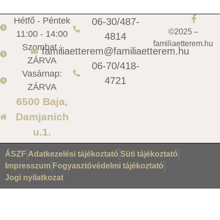
Hétfő - Péntek
06-30/487-
©2025 –
11:00 - 14:00
4814
familiaetterem.hu
Szombat :
familiaetterem@familiaetterem.hu
ZÁRVA
06-70/418-
Vasárnap:
4721
ZÁRVA
6500 Baja,
Damjanich
u.1.
ÁSZF
Adatkezelési tájékoztató
Süti tájékoztató
Impresszum
Fogyasztóvédelmi tájékoztató
Jogi nyilatkozat