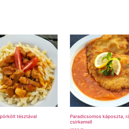
pörkölt tésztával
Paradicsomos káposzta, r
csirkemell