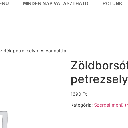
MENÜ
MINDEN NAP VÁLASZTHATÓ
RÓLUNK
zelék petrezselymes vagdalttal
Zöldborsó
petrezsel
1690
Ft
Kategória:
Szerdai menü (r