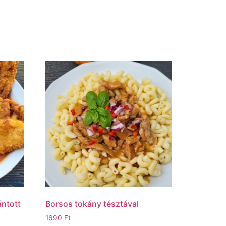
ántott
Borsos tokány tésztával
1690
Ft