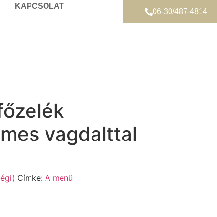
KAPCSOLAT
06-30/487-4814
főzelék
ymes vagdalttal
égi)
Címke:
A menü