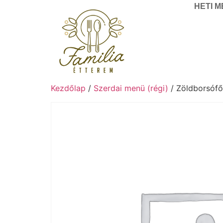
HETI 
Kezdőlap
/
Szerdai menü (régi)
/ Zöldborsófő