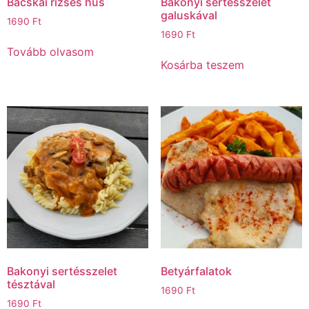
Bácskai rizses hús
Bakonyi sertésszelet
galuskával
1690
Ft
1690
Ft
Tovább olvasom
Kosárba teszem
Bakonyi sertésszelet
Betyárfalatok
tésztával
1690
Ft
1690
Ft