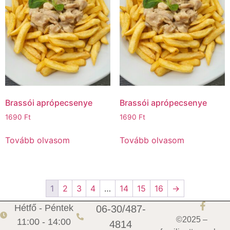
Brassói aprópecsenye
Brassói aprópecsenye
1690
Ft
1690
Ft
Tovább olvasom
Tovább olvasom
1
2
3
4
…
14
15
16
→
Hétfő - Péntek
06-30/487-
©2025 –
11:00 - 14:00
4814