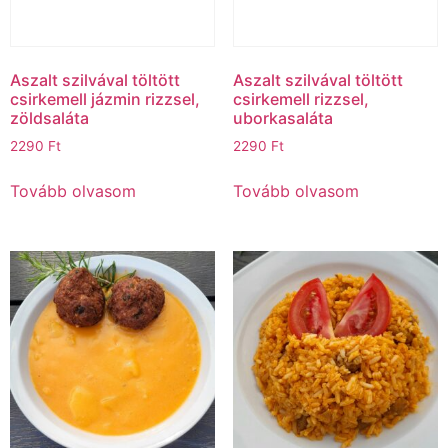
Aszalt szilvával töltött
Aszalt szilvával töltött
csirkemell jázmin rizzsel,
csirkemell rizzsel,
zöldsaláta
uborkasaláta
2290
Ft
2290
Ft
Tovább olvasom
Tovább olvasom