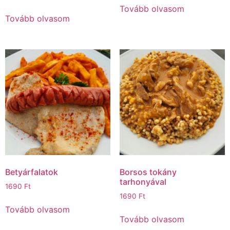
Tovább olvasom
Tovább olvasom
Betyárfalatok
Borsos tokány
tarhonyával
1690
Ft
1690
Ft
Tovább olvasom
Tovább olvasom