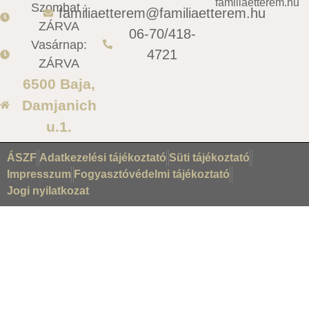
familiaetterem.hu
Szombat :
familiaetterem@familiaetterem.hu
ZÁRVA
06-70/418-
Vasárnap:
4721
ZÁRVA
6500 Baja,
Damjanich
u.1.
ÁSZF
Adatkezelési tájékoztató
Süti tájékoztató
Impresszum
Fogyasztóvédelmi tájékoztató
Jogi nyilatkozat