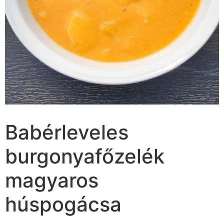
Babérleveles
burgonyafőzelék
magyaros
húspogácsa