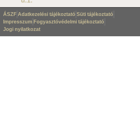
u.1.
ÁSZF
Adatkezelési tájékoztató
Süti tájékoztató
Impresszum
Fogyasztóvédelmi tájékoztató
Jogi nyilatkozat