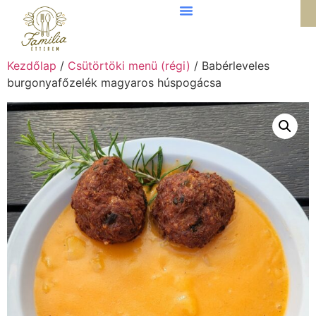
Kezdőlap
/
Csütörtöki menü (régi)
/ Babérleveles
burgonyafőzelék magyaros húspogácsa