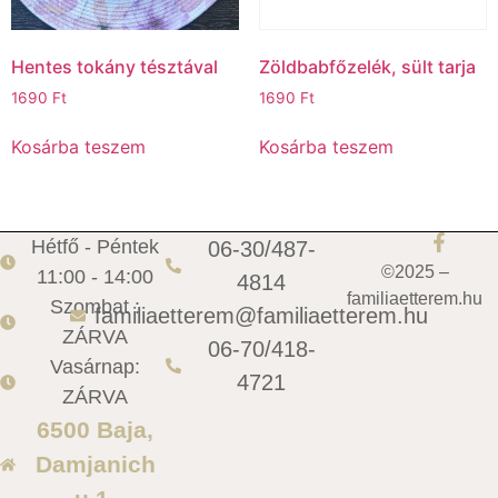
Hentes tokány tésztával
Zöldbabfőzelék, sült tarja
1690
Ft
1690
Ft
Kosárba teszem
Kosárba teszem
Hétfő - Péntek
06-30/487-
©2025 –
11:00 - 14:00
4814
familiaetterem.hu
Szombat :
familiaetterem@familiaetterem.hu
ZÁRVA
06-70/418-
Vasárnap:
4721
ZÁRVA
6500 Baja,
Damjanich