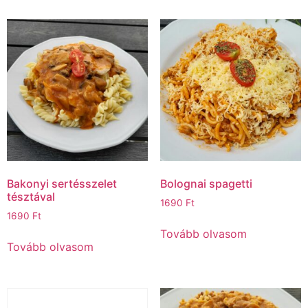
Bakonyi sertésszelet
Bolognai spagetti
tésztával
1690
Ft
1690
Ft
Tovább olvasom
Tovább olvasom