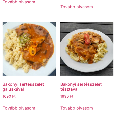
Tovább olvasom
Tovább olvasom
Bakonyi sertésszelet
Bakonyi sertésszelet
galuskával
tésztával
1690
Ft
1690
Ft
Tovább olvasom
Tovább olvasom