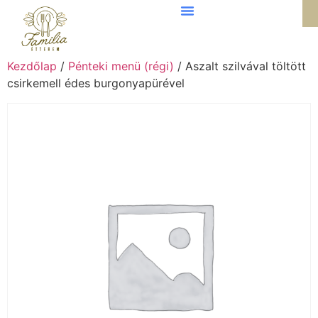
Kezdőlap
/
Pénteki menü (régi)
/ Aszalt szilvával töltött
csirkemell édes burgonyapürével