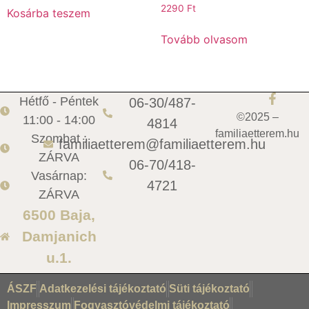
2290
Ft
Kosárba teszem
Tovább olvasom
Hétfő - Péntek
06-30/487-
©2025 –
11:00 - 14:00
4814
familiaetterem.hu
Szombat :
familiaetterem@familiaetterem.hu
ZÁRVA
06-70/418-
Vasárnap:
4721
ZÁRVA
6500 Baja,
Damjanich
u.1.
ÁSZF
Adatkezelési tájékoztató
Süti tájékoztató
Impresszum
Fogyasztóvédelmi tájékoztató