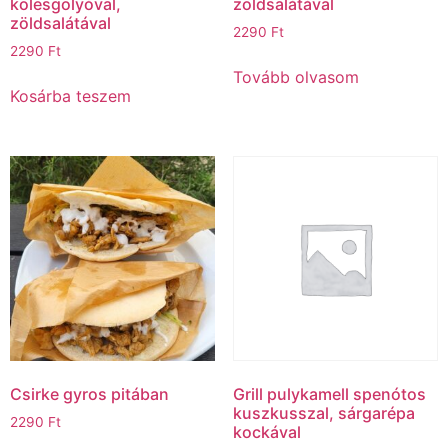
kölesgolyóval,
zöldsalátával
zöldsalátával
2290
Ft
2290
Ft
Tovább olvasom
Kosárba teszem
Csirke gyros pitában
Grill pulykamell spenótos
kuszkusszal, sárgarépa
2290
Ft
kockával