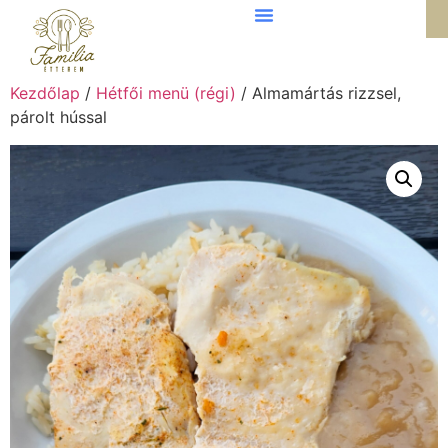
Kezdőlap
/
Hétfői menü (régi)
/ Almamártás rizzsel,
párolt hússal