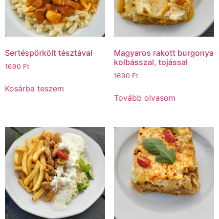
Sertéspörkölt tésztával
Magyaros rakott burgonya
kolbásszal, tojással
1690
Ft
1690
Ft
Kosárba teszem
Tovább olvasom