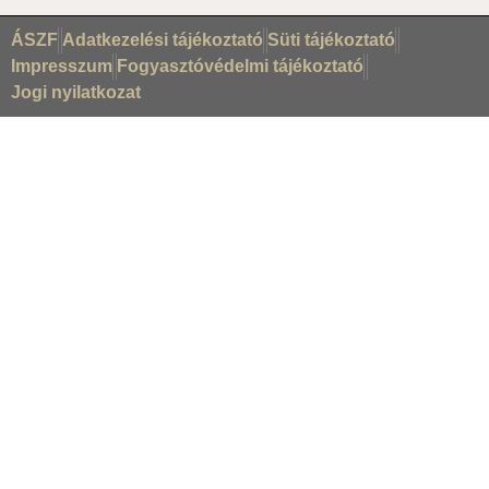
ÁSZF
Adatkezelési tájékoztató
Süti tájékoztató
Impresszum
Fogyasztóvédelmi tájékoztató
Jogi nyilatkozat