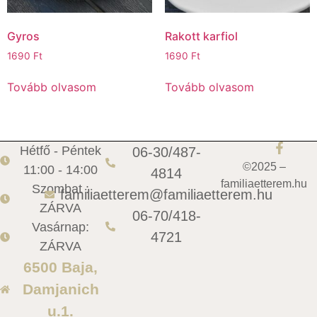
Gyros
Rakott karfiol
1690
Ft
1690
Ft
Tovább olvasom
Tovább olvasom
Hétfő - Péntek
06-30/487-
©2025 –
11:00 - 14:00
4814
familiaetterem.hu
Szombat :
familiaetterem@familiaetterem.hu
ZÁRVA
06-70/418-
Vasárnap:
4721
ZÁRVA
6500 Baja,
Damjanich
u.1.