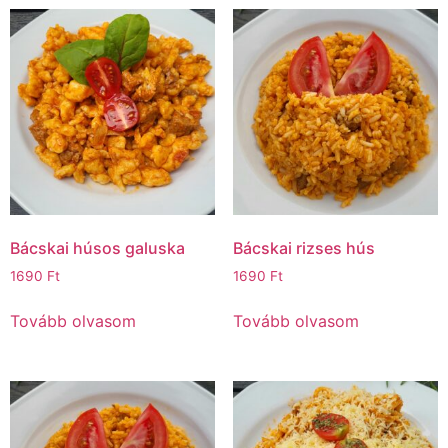
Bácskai húsos galuska
Bácskai rizses hús
1690
Ft
1690
Ft
Tovább olvasom
Tovább olvasom