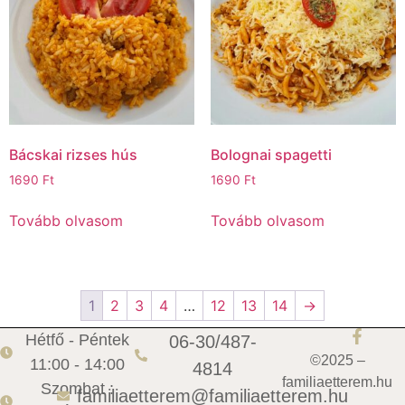
Bácskai rizses hús
Bolognai spagetti
1690
Ft
1690
Ft
Tovább olvasom
Tovább olvasom
1
2
3
4
…
12
13
14
→
Hétfő - Péntek
06-30/487-
©2025 –
11:00 - 14:00
4814
familiaetterem.hu
Szombat :
familiaetterem@familiaetterem.hu