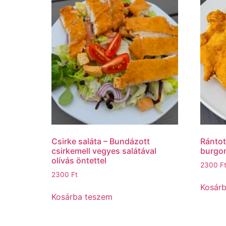
Csirke saláta – Bundázott
Rántot
csirkemell vegyes salátával
burgo
olívás öntettel
2300
F
2300
Ft
Kosár
Kosárba teszem