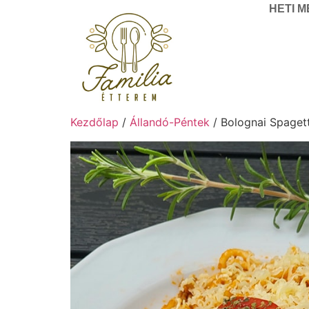
HETI 
Kezdőlap
/
Állandó-Péntek
/ Bolognai Spagett