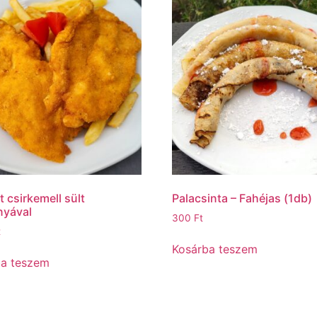
t csirkemell sült
Palacsinta – Fahéjas (1db)
nyával
300
Ft
t
Kosárba teszem
ba teszem