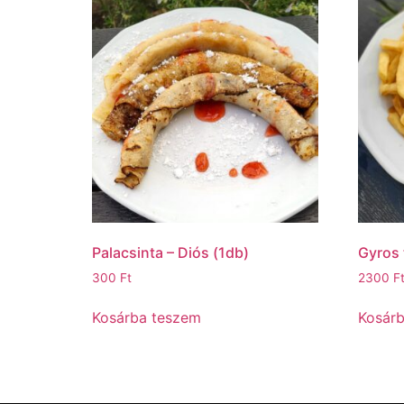
Palacsinta – Diós (1db)
Gyros 
300
Ft
2300
F
Kosárba teszem
Kosár