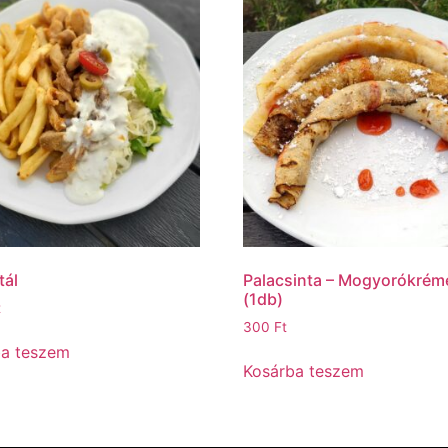
tál
Palacsinta – Mogyorókrém
(1db)
t
300
Ft
ba teszem
Kosárba teszem