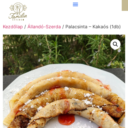
Kezdőlap
/
Állandó-Szerda
/ Palacsinta – Kakaós (1db)