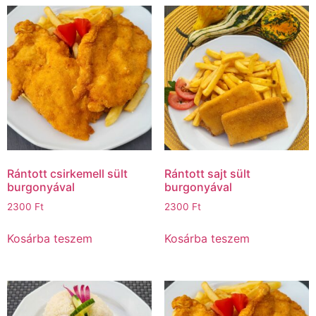
Rántott csirkemell sült
Rántott sajt sült
burgonyával
burgonyával
2300
Ft
2300
Ft
Kosárba teszem
Kosárba teszem