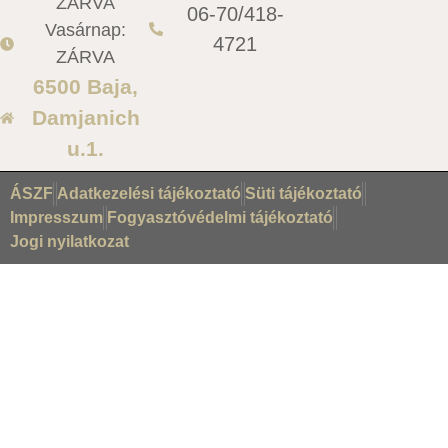
ZÁRVA
06-70/418-
Vasárnap:
4721
ZÁRVA
6500 Baja,
Damjanich
u.1.
ÁSZF
Adatkezelési tájékoztató
Süti tájékoztató
Impresszum
Fogyasztóvédelmi tájékoztató
Jogi nyilatkozat