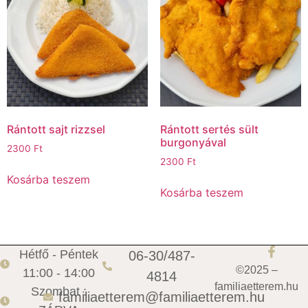
Rántott sajt rizzsel
Rántott sertés sült
burgonyával
2300
Ft
2300
Ft
Kosárba teszem
Kosárba teszem
Hétfő - Péntek
06-30/487-
©2025 –
11:00 - 14:00
4814
familiaetterem.hu
Szombat :
familiaetterem@familiaetterem.hu