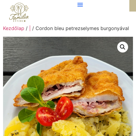
Kezdőlap
/
|
/ Cordon bleu petrezselymes burgonyával