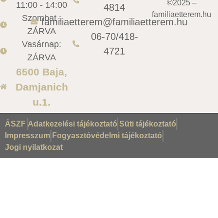
©2025 –
11:00 - 14:00
4814
familiaetterem.hu
Szombat :
familiaetterem@familiaetterem.hu
ZÁRVA
06-70/418-
Vasárnap:
4721
ZÁRVA
6500 Baja,
Damjanich
u.1.
ÁSZF
Adatkezelési tájékoztató
Süti tájékoztató
Impresszum
Fogyasztóvédelmi tájékoztató
Jogi nyilatkozat