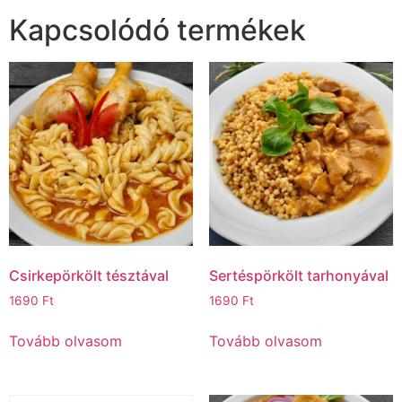
Kapcsolódó termékek
Csirkepörkölt tésztával
Sertéspörkölt tarhonyával
1690
Ft
1690
Ft
Tovább olvasom
Tovább olvasom