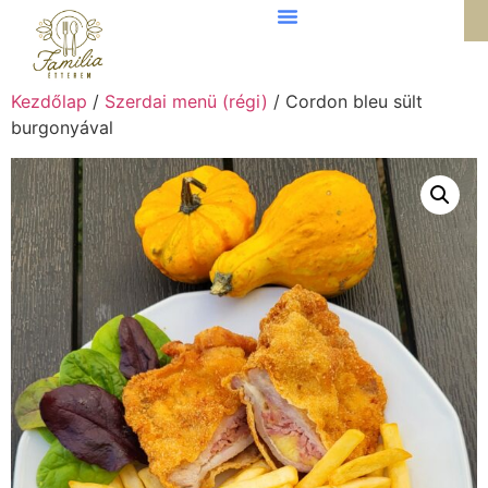
Kezdőlap
/
Szerdai menü (régi)
/ Cordon bleu sült
burgonyával