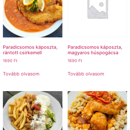
Paradicsomos káposzta,
Paradicsomos káposzta,
rántott csirkemell
magyaros húspogácsa
1690
Ft
1690
Ft
Tovább olvasom
Tovább olvasom