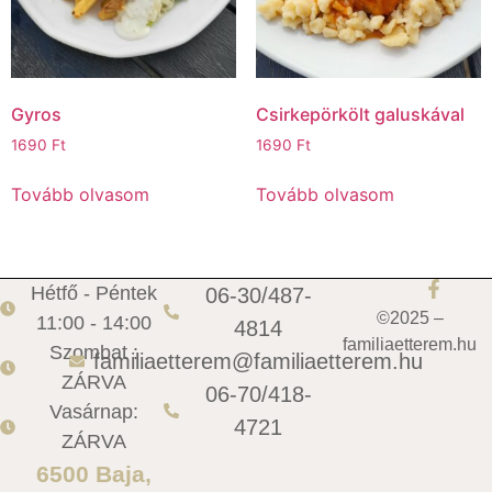
Gyros
Csirkepörkölt galuskával
1690
Ft
1690
Ft
Tovább olvasom
Tovább olvasom
Hétfő - Péntek
06-30/487-
©2025 –
11:00 - 14:00
4814
familiaetterem.hu
Szombat :
familiaetterem@familiaetterem.hu
ZÁRVA
06-70/418-
Vasárnap:
4721
ZÁRVA
6500 Baja,