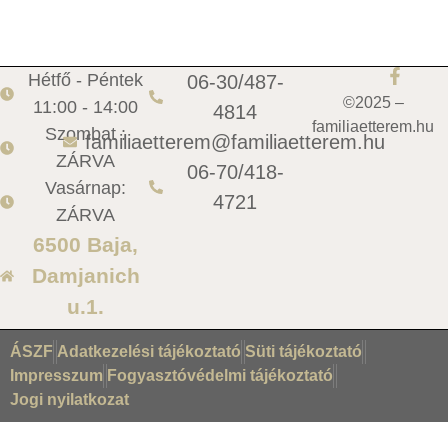
Hétfő - Péntek
06-30/487-
©2025 –
11:00 - 14:00
4814
familiaetterem.hu
Szombat :
familiaetterem@familiaetterem.hu
ZÁRVA
06-70/418-
Vasárnap:
4721
ZÁRVA
6500 Baja,
Damjanich
u.1.
ÁSZF
Adatkezelési tájékoztató
Süti tájékoztató
Impresszum
Fogyasztóvédelmi tájékoztató
Jogi nyilatkozat