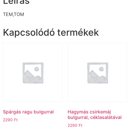
Leírás
TEM,TOM
Kapcsolódó termékek
Spárgás ragu bulgurral
Hagymás csirkemáj
bulgurral, céklasalátával
2290
Ft
2290
Ft