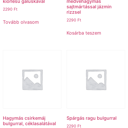
kiörlésű galuskával
medvehagymás
sajtmártással jázmin
2290
Ft
rizzsel
2290
Ft
Tovább olvasom
Kosárba teszem
Hagymás csirkemáj
Spárgás ragu bulgurral
bulgurral, céklasalátával
2290
Ft