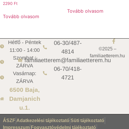
2290
Ft
Tovább olvasom
Tovább olvasom
Hétfő - Péntek
06-30/487-
©2025 –
11:00 - 14:00
4814
familiaetterem.hu
Szombat :
familiaetterem@familiaetterem.hu
ZÁRVA
06-70/418-
Vasárnap:
4721
ZÁRVA
6500 Baja,
Damjanich
u.1.
ÁSZF
Adatkezelési tájékoztató
Süti tájékoztató
Impresszum
Fogyasztóvédelmi tájékoztató