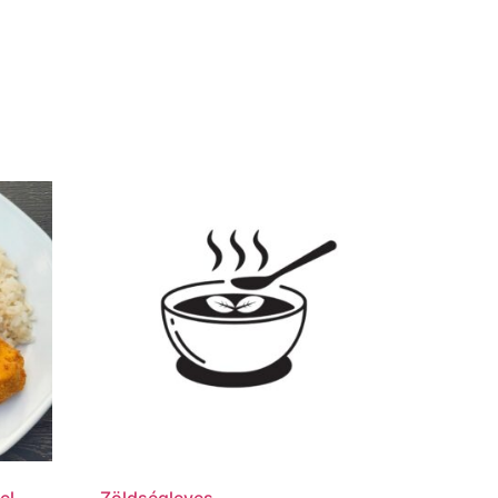
el
Zöldségleves