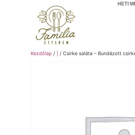
HETI 
Kezdőlap
/
|
/ Csirke saláta – Bundázott csirk