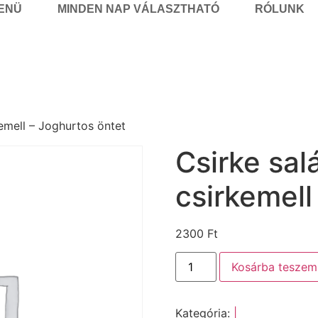
MENÜ
MINDEN NAP VÁLASZTHATÓ
RÓLUNK
emell – Joghurtos öntet
Csirke sal
csirkemell
2300
Ft
Kosárba teszem
Kategória:
|