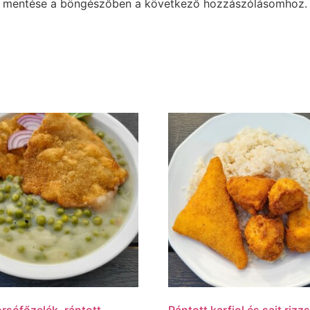
m mentése a böngészőben a következő hozzászólásomhoz.
rsófőzelék, rántott
Rántott karfiol és sajt rizzs