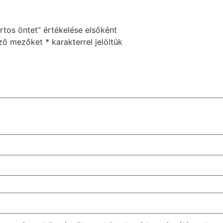
rtos öntet” értékelése elsőként
ező mezőket
*
karakterrel jelöltük