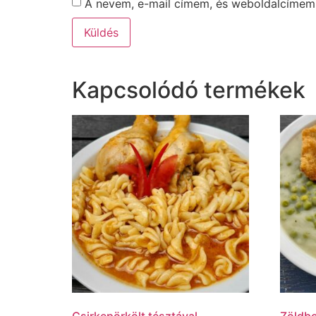
A nevem, e-mail címem, és weboldalcíme
Kapcsolódó termékek
Csirkepörkölt tésztával
Zöldbo