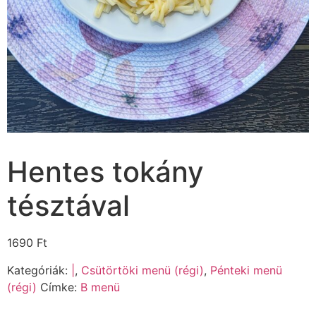
Hentes tokány
tésztával
1690
Ft
Kategóriák:
|
,
Csütörtöki menü (régi)
,
Pénteki menü
(régi)
Címke:
B menü