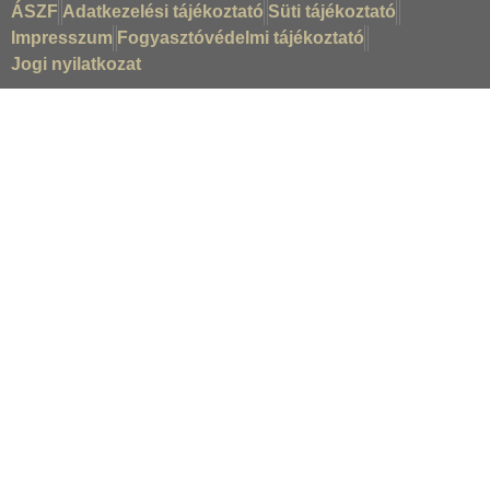
ÁSZF
Adatkezelési tájékoztató
Süti tájékoztató
Impresszum
Fogyasztóvédelmi tájékoztató
Jogi nyilatkozat