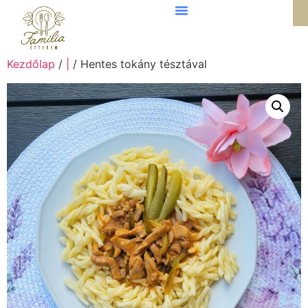
Kezdőlap
/
|
/ Hentes tokány tésztával