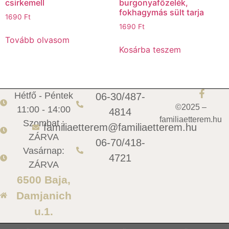
csirkemell
burgonyafőzelék,
fokhagymás sült tarja
1690
Ft
1690
Ft
Tovább olvasom
Kosárba teszem
Hétfő - Péntek
06-30/487-
©2025 –
11:00 - 14:00
4814
familiaetterem.hu
Szombat :
familiaetterem@familiaetterem.hu
ZÁRVA
06-70/418-
Vasárnap:
4721
ZÁRVA
6500 Baja,
Damjanich
u.1.