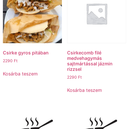
Csirke gyros pitában
Csirkecomb filé
medvehagymás
2290
Ft
sajtmártással jázmin
rizzsel
Kosárba teszem
2290
Ft
Kosárba teszem