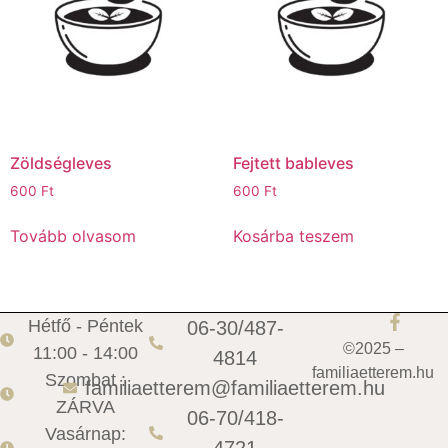
Zöldségleves
Fejtett bableves
600
Ft
600
Ft
Tovább olvasom
Kosárba teszem
Hétfő - Péntek
06-30/487-
©2025 –
11:00 - 14:00
4814
familiaetterem.hu
Szombat :
familiaetterem@familiaetterem.hu
ZÁRVA
06-70/418-
Vasárnap:
4721