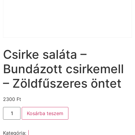
Csirke saláta –
Bundázott csirkemell
– Zöldfűszeres öntet
2300
Ft
Kosárba teszem
Kategória:
|