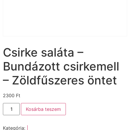
Csirke saláta –
Bundázott csirkemell
– Zöldfűszeres öntet
2300
Ft
Kosárba teszem
Kategória:
|