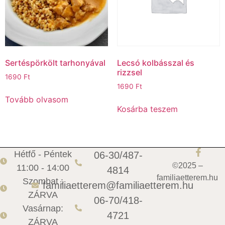
Sertéspörkölt tarhonyával
Lecsó kolbásszal és
rizzsel
1690
Ft
1690
Ft
Tovább olvasom
Kosárba teszem
Hétfő - Péntek
06-30/487-
©2025 –
11:00 - 14:00
4814
familiaetterem.hu
Szombat :
familiaetterem@familiaetterem.hu
ZÁRVA
06-70/418-
Vasárnap:
4721
ZÁRVA