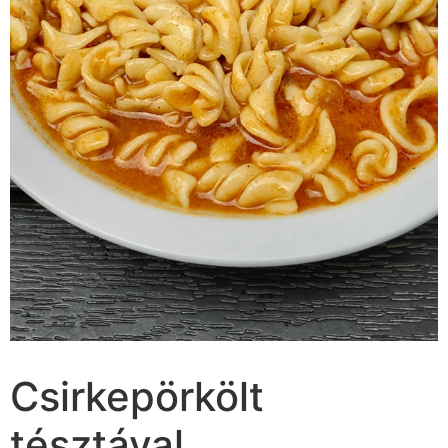
Csirkepörkölt
tésztával