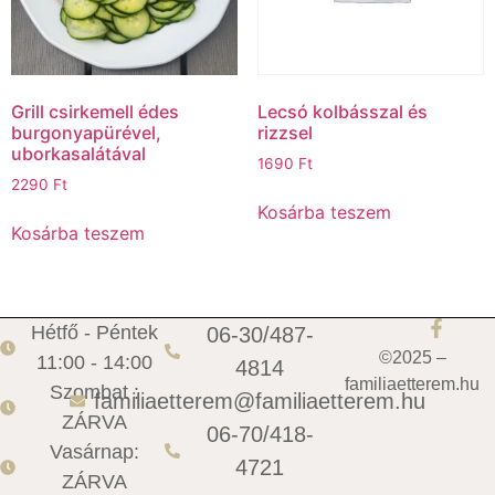
Grill csirkemell édes
Lecsó kolbásszal és
burgonyapürével,
rizzsel
uborkasalátával
1690
Ft
2290
Ft
Kosárba teszem
Kosárba teszem
Hétfő - Péntek
06-30/487-
©2025 –
11:00 - 14:00
4814
familiaetterem.hu
Szombat :
familiaetterem@familiaetterem.hu
ZÁRVA
06-70/418-
Vasárnap:
4721
ZÁRVA