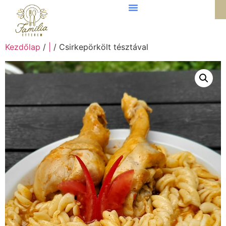
Kezdőlap
/
|
/ Csirkepörkölt tésztával