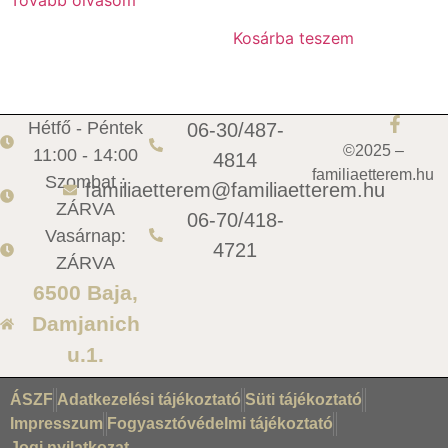
Tovább olvasom
Kosárba teszem
Hétfő - Péntek
06-30/487-
©2025 –
11:00 - 14:00
4814
familiaetterem.hu
Szombat :
familiaetterem@familiaetterem.hu
ZÁRVA
06-70/418-
Vasárnap:
4721
ZÁRVA
6500 Baja,
Damjanich
u.1.
ÁSZF
Adatkezelési tájékoztató
Süti tájékoztató
Impresszum
Fogyasztóvédelmi tájékoztató
Jogi nyilatkozat