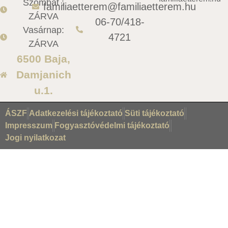
Szombat :
familiaetterem@familiaetterem.hu
ZÁRVA
06-70/418-
Vasárnap:
4721
ZÁRVA
6500 Baja,
Damjanich
u.1.
ÁSZF
Adatkezelési tájékoztató
Süti tájékoztató
Impresszum
Fogyasztóvédelmi tájékoztató
Jogi nyilatkozat