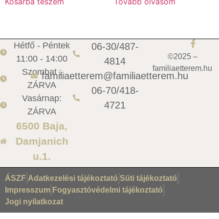
Kosárba teszem
Tovább olvasom
Hétfő - Péntek
06-30/487-
©2025 –
11:00 - 14:00
4814
familiaetterem.hu
Szombat :
familiaetterem@familiaetterem.hu
ZÁRVA
06-70/418-
Vasárnap:
4721
ZÁRVA
6500 Baja,
Damjanich
u.1.
ÁSZF
Adatkezelési tájékoztató
Süti tájékoztató
Impresszum
Fogyasztóvédelmi tájékoztató
Jogi nyilatkozat