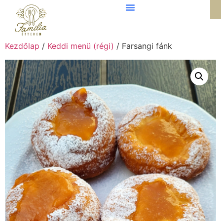
Kezdőlap
/
Keddi menü (régi)
/ Farsangi fánk