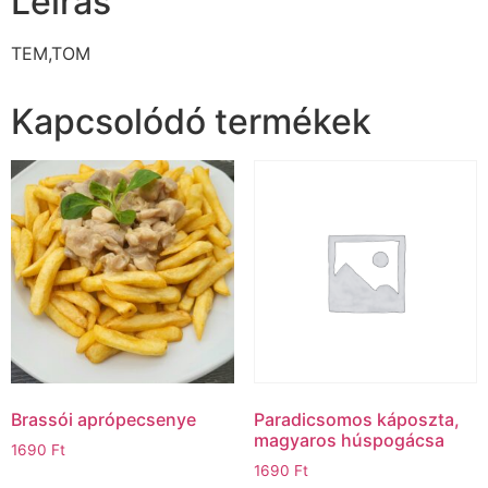
Leírás
TEM,TOM
Kapcsolódó termékek
Brassói aprópecsenye
Paradicsomos káposzta,
magyaros húspogácsa
1690
Ft
1690
Ft