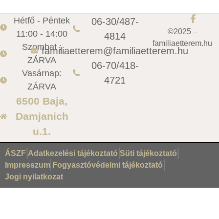
Hétfő - Péntek
06-30/487-
©2025 –
11:00 - 14:00
4814
familiaetterem.hu
Szombat :
familiaetterem@familiaetterem.hu
ZÁRVA
06-70/418-
Vasárnap:
4721
ZÁRVA
6500 Baja,
Damjanich
u.1.
ÁSZF
Adatkezelési tájékoztató
Süti tájékoztató
Impresszum
Fogyasztóvédelmi tájékoztató
Jogi nyilatkozat