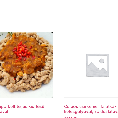
örkölt teljes kiörlésű
Csipős csirkemell falatkák
ával
kölesgolyóval, zöldsalátáv