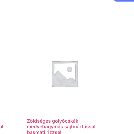
Zöldséges golyócskák
al
medvehagymás sajtmártással,
basmati rizzsel