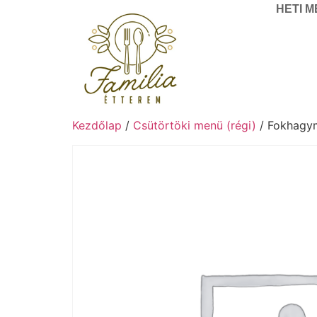
HETI 
Kezdőlap
/
Csütörtöki menü (régi)
/ Fokhagymá