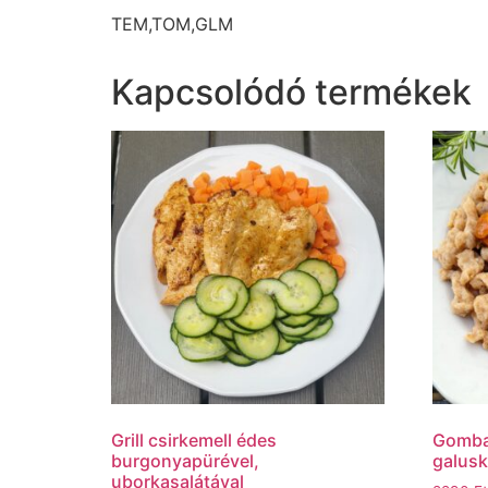
TEM,TOM,GLM
Kapcsolódó termékek
Grill csirkemell édes
Gombap
burgonyapürével,
galusk
uborkasalátával