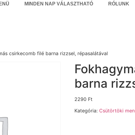
MENÜ
MINDEN NAP VÁLASZTHATÓ
RÓLUNK
s csirkecomb filé barna rizzsel, répasalátával
Fokhagymá
barna rizz
2290
Ft
Kategória:
Csütörtöki menü