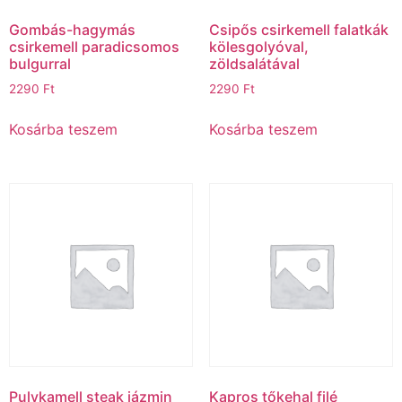
Gombás-hagymás
Csipős csirkemell falatkák
csirkemell paradicsomos
kölesgolyóval,
bulgurral
zöldsalátával
2290
Ft
2290
Ft
Kosárba teszem
Kosárba teszem
Pulykamell steak jázmin
Kapros tőkehal filé