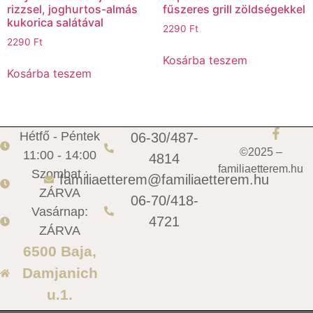
rizzsel, joghurtos-almás
fűszeres grill zöldségekkel
kukorica salátával
2290
Ft
2290
Ft
Kosárba teszem
Kosárba teszem
Hétfő - Péntek
06-30/487-
©2025 –
11:00 - 14:00
4814
familiaetterem.hu
Szombat :
familiaetterem@familiaetterem.hu
ZÁRVA
06-70/418-
Vasárnap:
4721
ZÁRVA
6500 Baja,
Damjanich
u.1.