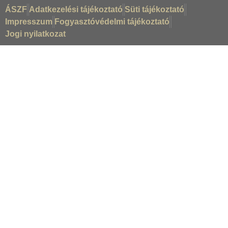
ÁSZF
Adatkezelési tájékoztató
Süti tájékoztató
Impresszum
Fogyasztóvédelmi tájékoztató
Jogi nyilatkozat