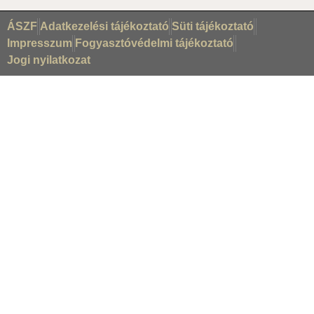
ÁSZF
Adatkezelési tájékoztató
Süti tájékoztató
Impresszum
Fogyasztóvédelmi tájékoztató
Jogi nyilatkozat