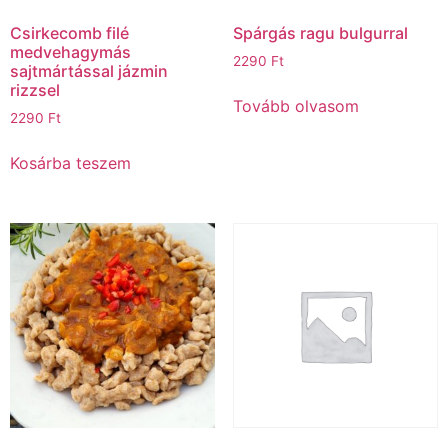
Csirkecomb filé
Spárgás ragu bulgurral
medvehagymás
2290
Ft
sajtmártással jázmin
rizzsel
Tovább olvasom
2290
Ft
Kosárba teszem