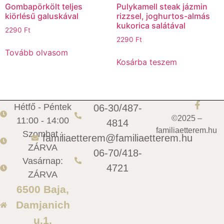
Gombapörkölt teljes
Pulykamell steak jázmin
kiörlésű galuskával
rizzsel, joghurtos-almás
kukorica salátával
2290
Ft
2290
Ft
Tovább olvasom
Kosárba teszem
Hétfő - Péntek
06-30/487-
©2025 –
11:00 - 14:00
4814
familiaetterem.hu
Szombat :
familiaetterem@familiaetterem.hu
ZÁRVA
06-70/418-
Vasárnap:
4721
ZÁRVA
6500 Baja,
Damjanich
u.1.