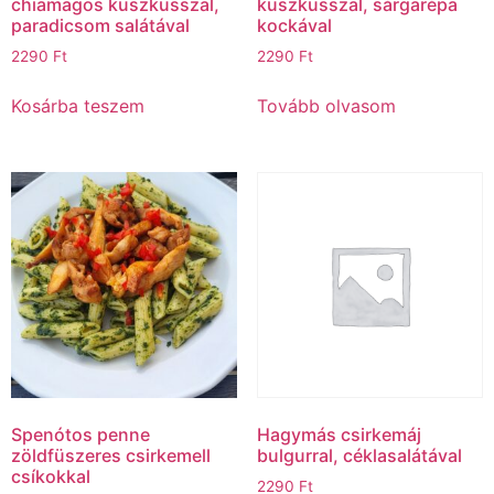
chiamagos kuszkusszal,
kuszkusszal, sárgarépa
paradicsom salátával
kockával
2290
Ft
2290
Ft
Kosárba teszem
Tovább olvasom
Spenótos penne
Hagymás csirkemáj
zöldfüszeres csirkemell
bulgurral, céklasalátával
csíkokkal
2290
Ft