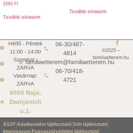
2290
Ft
Tovább olvasom
Tovább olvasom
Hétfő - Péntek
06-30/487-
©2025 –
11:00 - 14:00
4814
familiaetterem.hu
Szombat :
familiaetterem@familiaetterem.hu
ZÁRVA
06-70/418-
Vasárnap:
4721
ZÁRVA
6500 Baja,
Damjanich
u.1.
ÁSZF
Adatkezelési tájékoztató
Süti tájékoztató
Impresszum
Fogyasztóvédelmi tájékoztató