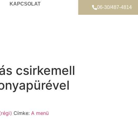
KAPCSOLAT
06-30/487-4814
s csirkemell
onyapürével
régi)
Címke:
A menü