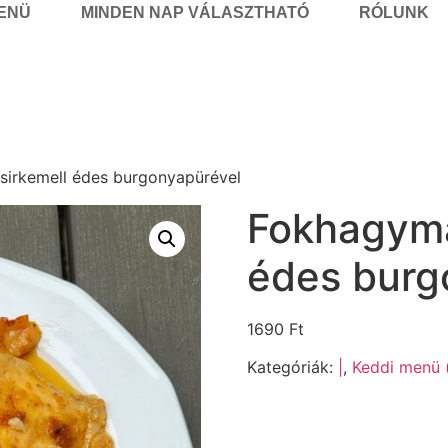
MENÜ
MINDEN NAP VÁLASZTHATÓ
RÓLUNK
irkemell édes burgonyapürével
Fokhagymá
édes burg
1690
Ft
Kategóriák:
|
,
Keddi menü (