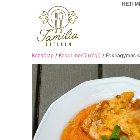
HETI 
Kezdőlap
/
Keddi menü (régi)
/ Fokhagymás cs