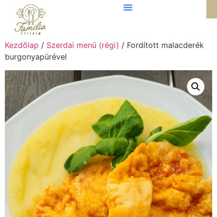
Kezdőlap
/
Szerdai menü (régi)
/ Fordított malacderék
burgonyapürével