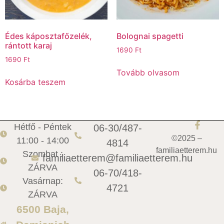
Édes káposztafőzelék,
Bolognai spagetti
rántott karaj
1690
Ft
1690
Ft
Tovább olvasom
Kosárba teszem
Hétfő - Péntek
06-30/487-
©2025 –
11:00 - 14:00
4814
familiaetterem.hu
Szombat :
familiaetterem@familiaetterem.hu
ZÁRVA
06-70/418-
Vasárnap:
4721
ZÁRVA
6500 Baja,