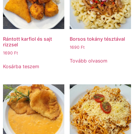
Rántott karfiol és sajt
Borsos tokány tésztával
rizzsel
1690
Ft
1690
Ft
Tovább olvasom
Kosárba teszem