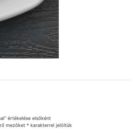
al” értékelése elsőként
ező mezőket
*
karakterrel jelöltük