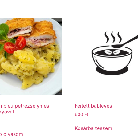
 bleu petrezselymes
Fejtett bableves
nyával
600
Ft
Kosárba teszem
b olvasom