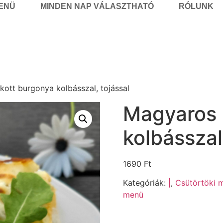
MENÜ
MINDEN NAP VÁLASZTHATÓ
RÓLUNK
ott burgonya kolbásszal, tojással
Magyaros 
kolbásszal
1690
Ft
Kategóriák:
|
,
Csütörtöki m
menü