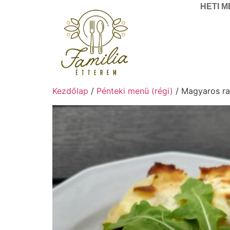
HETI 
Kezdőlap
/
Pénteki menü (régi)
/ Magyaros rak