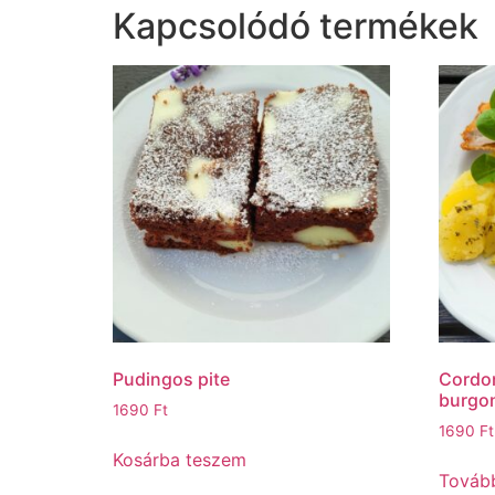
Kapcsolódó termékek
Pudingos pite
Cordon
burgo
1690
Ft
1690
Ft
Kosárba teszem
Továb