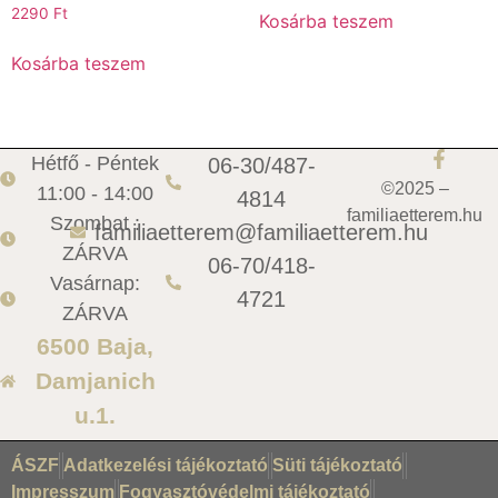
2290
Ft
Kosárba teszem
Kosárba teszem
Hétfő - Péntek
06-30/487-
©2025 –
11:00 - 14:00
4814
familiaetterem.hu
Szombat :
familiaetterem@familiaetterem.hu
ZÁRVA
06-70/418-
Vasárnap:
4721
ZÁRVA
6500 Baja,
Damjanich
u.1.
ÁSZF
Adatkezelési tájékoztató
Süti tájékoztató
Impresszum
Fogyasztóvédelmi tájékoztató