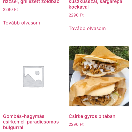
rizzsel, grillezett zöldbab
kuszkusszal, sárgarépa
kockával
2290
Ft
2290
Ft
Tovább olvasom
Tovább olvasom
Gombás-hagymás
Csirke gyros pitában
csirkemell paradicsomos
2290
Ft
bulgurral