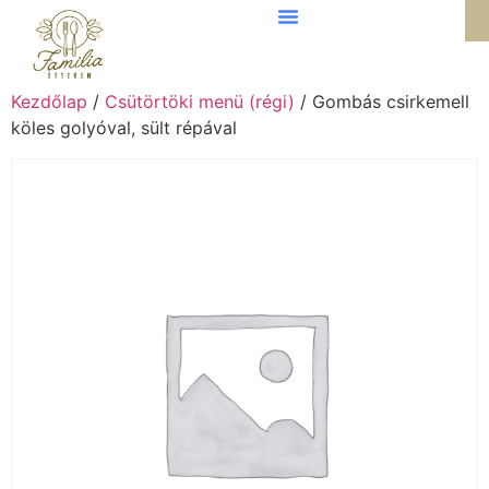
Kezdőlap
/
Csütörtöki menü (régi)
/ Gombás csirkemell
köles golyóval, sült répával