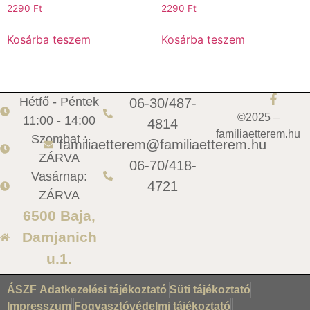
2290
Ft
2290
Ft
Kosárba teszem
Kosárba teszem
Hétfő - Péntek
06-30/487-
©2025 –
11:00 - 14:00
4814
familiaetterem.hu
Szombat :
familiaetterem@familiaetterem.hu
ZÁRVA
06-70/418-
Vasárnap:
4721
ZÁRVA
6500 Baja,
Damjanich
u.1.
ÁSZF
Adatkezelési tájékoztató
Süti tájékoztató
Impresszum
Fogyasztóvédelmi tájékoztató