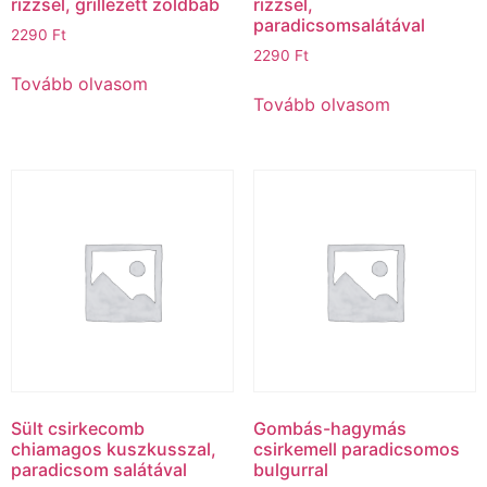
rizzsel, grillezett zöldbab
rizzsel,
paradicsomsalátával
2290
Ft
2290
Ft
Tovább olvasom
Tovább olvasom
Sült csirkecomb
Gombás-hagymás
chiamagos kuszkusszal,
csirkemell paradicsomos
paradicsom salátával
bulgurral