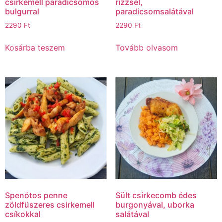
csirkemell paradicsomos
rizzsel,
bulgurral
paradicsomsalátával
2290
Ft
2290
Ft
Kosárba teszem
Tovább olvasom
Spenótos penne
Sült csirkecomb édes
zöldfüszeres csirkemell
burgonyával, uborka
csíkokkal
salátával