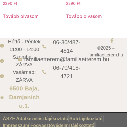
2290
Ft
2290
Ft
Tovább olvasom
Tovább olvasom
Hétfő - Péntek
06-30/487-
©2025 –
11:00 - 14:00
4814
familiaetterem.hu
Szombat :
familiaetterem@familiaetterem.hu
ZÁRVA
06-70/418-
Vasárnap:
4721
ZÁRVA
6500 Baja,
Damjanich
u.1.
ÁSZF
Adatkezelési tájékoztató
Süti tájékoztató
Impresszum
Fogyasztóvédelmi tájékoztató