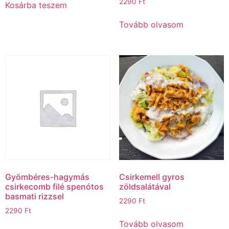
2290
Ft
Kosárba teszem
Tovább olvasom
Gyömbéres-hagymás
Csirkemell gyros
csirkecomb filé spenótos
zöldsalátával
basmati rizzsel
2290
Ft
2290
Ft
Tovább olvasom