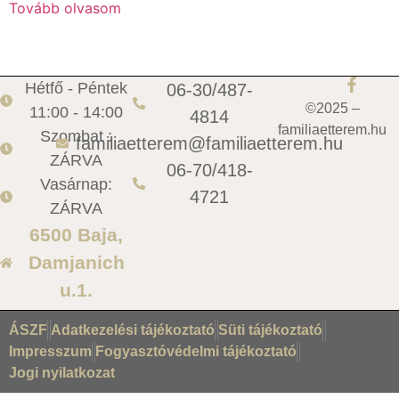
Tovább olvasom
Hétfő - Péntek
06-30/487-
©2025 –
11:00 - 14:00
4814
familiaetterem.hu
Szombat :
familiaetterem@familiaetterem.hu
ZÁRVA
06-70/418-
Vasárnap:
4721
ZÁRVA
6500 Baja,
Damjanich
u.1.
ÁSZF
Adatkezelési tájékoztató
Süti tájékoztató
Impresszum
Fogyasztóvédelmi tájékoztató
Jogi nyilatkozat