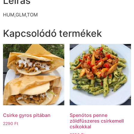
Leírás
HUM,GLM,TOM
Kapcsolódó termékek
Csirke gyros pitában
Spenótos penne
zöldfüszeres csirkemell
2290
Ft
csíkokkal