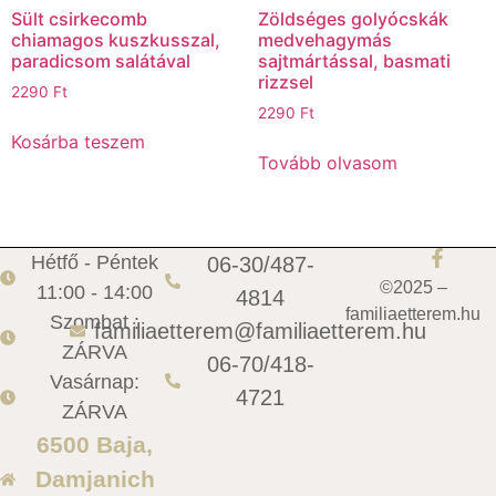
Sült csirkecomb
Zöldséges golyócskák
chiamagos kuszkusszal,
medvehagymás
paradicsom salátával
sajtmártással, basmati
rizzsel
2290
Ft
2290
Ft
Kosárba teszem
Tovább olvasom
Hétfő - Péntek
06-30/487-
©2025 –
11:00 - 14:00
4814
familiaetterem.hu
Szombat :
familiaetterem@familiaetterem.hu
ZÁRVA
06-70/418-
Vasárnap:
4721
ZÁRVA
6500 Baja,
Damjanich