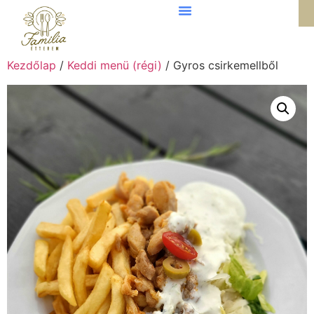
Kezdőlap
/
Keddi menü (régi)
/ Gyros csirkemellből