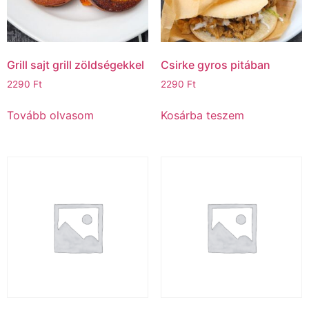
Grill sajt grill zöldségekkel
Csirke gyros pitában
2290
Ft
2290
Ft
Tovább olvasom
Kosárba teszem